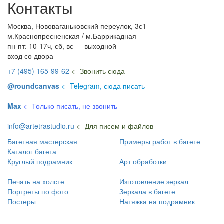
Контакты
Москва, Нововаганьковский переулок, 3с1
м.Краснопресненская / м.Баррикадная
пн-пт: 10-17ч, сб, вс — выходной
вход со двора
+7 (495) 165-99-62
<- Звонить сюда
@roundcanvas
<- Telegram, сюда писать
Max
<- Только писать, не звонить
info@artetrastudio.ru
<- Для писем и файлов
Багетная мастерская
Примеры работ в багете
Каталог багета
Круглый подрамник
Арт обработки
Печать на холсте
Изготовление зеркал
Портреты по фото
Зеркала в багете
Постеры
Натяжка на подрамник