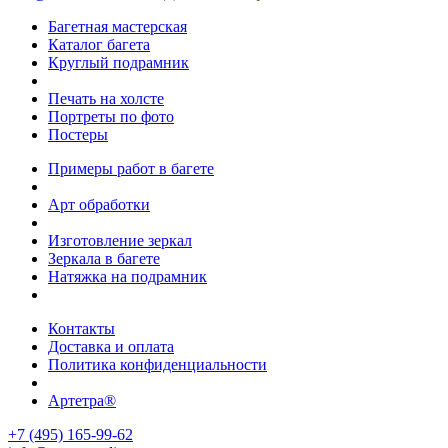
Багетная мастерская
Каталог багета
Круглый подрамник
Печать на холсте
Портреты по фото
Постеры
Примеры работ в багете
Арт обработки
Изготовление зеркал
Зеркала в багете
Натяжка на подрамник
Контакты
Доставка и оплата
Политика конфиденциальности
Артетра®
+7 (495) 165-99-62