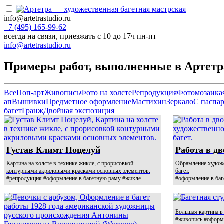
info@artetrastudio.ru
+7 (495) 165-99-62
всегда на связи, приезжать c 10 до 17ч пн-пт
info@artetrastudio.ru
Примеры работ, выполненные в Артетр
Все
Поп-арт
Живопись
Фото на холсте
Репродукция
Фотомозаика
ап
Вышивки
Предметное оформление
Мастихин
Зеркало
С паспа
багет
Гранж
Двойная экспозиция
Густав Климт Поцелуй
Работа в д
Картина на холсте в технике жикле, с прорисовкой
Обрамление художе
контурными акриловыми красками основных элементов.
багет.
#репродукция #оформление в багетную раму #жикле
#оформление в ба
Большая картина в 
#живопись #оформ