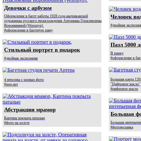
Девочки с арбузом
Человек во
Оформление в багет работы 1928 года американской
художницы русского происхождения Антонины Герасимовны
#двойная экспозиц
Воронининой (Woronyn).
#оформление в багетную раму
Пазл 5000 д
Стильный портрет в подарок
В рамку
#оформление в ба
#двойная экспозиция
Большая карта 120x
4 персоны с разных фото
"Цифровое масло"
#поп-арт
#цифровое масло
Абстракция мрамор
Большая ф
Картина покрыта паталью
Большая интерьерн
#фото на холсте
#фотомозаика