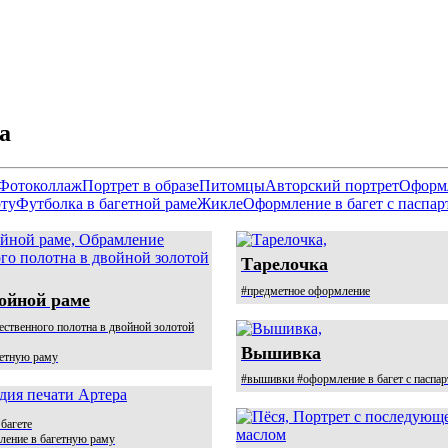
а
Фотоколлаж
Портрет в образе
Питомцы
Авторский портрет
Оформл
рту
Футболка в багетной раме
Жикле
Оформление в багет с паспар
Тарелочка
#предметное оформление
войной раме
ственного полотна в двойной золотой
Вышивка
гетную раму
#вышивки #оформление в багет с паспар
багете
ление в багетную раму