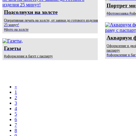
Портрет мо
Подсолнухи на холсте
#фотомозаика #оф
Оперативная печать на холсте, от заявки до готового изделия
25 минут!
#фото на холсте
Аквариум 
Оформление в двой
Газеты
паспарту
#оформление в баге
#оформление в багет с паспарту
«
1
2
3
4
5
6
7
8
9