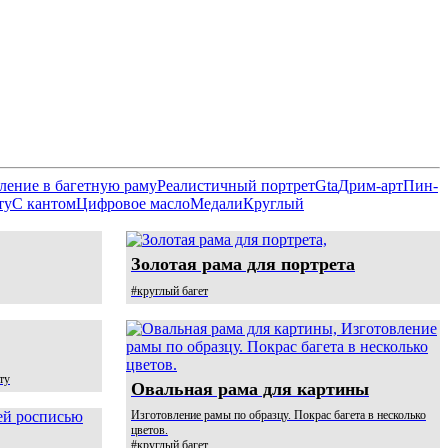
ение в багетную раму
Реалистичный портрет
Gta
Дрим-арт
Пин-
ту
С кантом
Цифровое масло
Медали
Круглый
Золотая рама для портрета
#круглый багет
ту
Овальная рама для картины
Изготовление рамы по образцу. Покрас багета в несколько
цветов.
#круглый багет