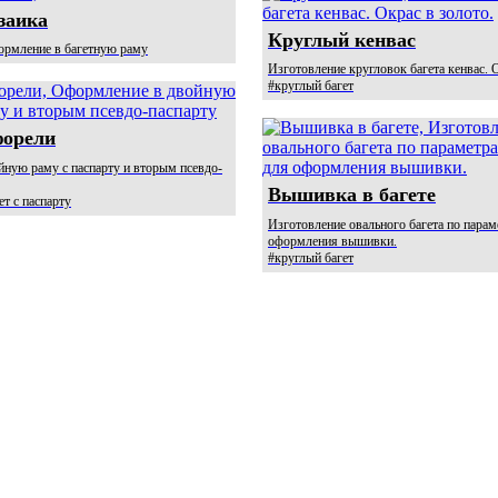
заика
Круглый кенвас
ормление в багетную раму
Изготовление кругловок багета кенвас. О
#круглый багет
форели
ную раму с паспарту и вторым псевдо-
Вышивка в багете
т с паспарту
Изготовление овального багета по парам
оформления вышивки.
#круглый багет