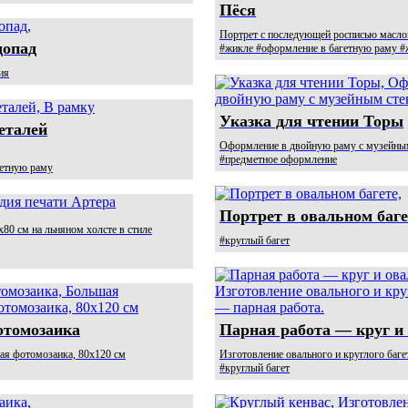
Пёся
Портрет с последующей росписью масл
допад
#жикле #оформление в багетную раму #
ия
Указка для чтении Торы
еталей
Оформление в двойную раму с музейны
#предметное оформление
гетную раму
Портрет в овальном баге
80 см на льняном холсте в стиле
#круглый багет
отомозаика
Парная работа — круг и
ая фотомозаика, 80x120 см
Изготовление овального и круглого баге
#круглый багет