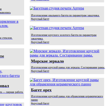
ом
живопись
Изготовление овального багета по параметрам заказчика.
#круглый багет
Изготовление круглого золотого багета по параметрам
м стеклом.
заказчика.
#круглый багет
те
Морское зеркало
Изготовление круглой рамы для зеркала. Состаривание рамы.
#круглый багет
 овал
Багет орех
та — парная работа.
Изготовление круглой рамы для обрамления керамического
панно
#круглый багет