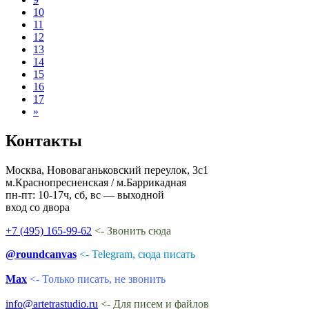
10
11
12
13
14
15
16
17
»
Контакты
Москва, Нововаганьковский переулок, 3с1
м.Краснопресненская / м.Баррикадная
пн-пт: 10-17ч, сб, вс — выходной
вход со двора
+7 (495) 165-99-62
<- Звонить сюда
@roundcanvas
<- Telegram, сюда писать
Max
<- Только писать, не звонить
info@artetrastudio.ru
<- Для писем и файлов