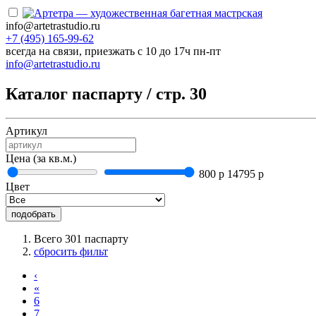
info@artetrastudio.ru
+7 (495) 165-99-62
всегда на связи, приезжать c 10 до 17ч пн-пт
info@artetrastudio.ru
Каталог паспарту / стр. 30
Артикул
Цена (за кв.м.)
800 р
14795 р
Цвет
подобрать
Всего 301 паспарту
сбросить фильт
‹
«
6
7