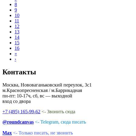
8
9
10
11
12
13
14
15
16
»
›
Контакты
Москва, Нововаганьковский переулок, 3с1
м.Краснопресненская / м.Баррикадная
пн-пт: 10-17ч, сб, вс — выходной
вход со двора
+7 (495) 165-99-62
<- Звонить сюда
@roundcanvas
<- Telegram, сюда писать
Max
<- Только писать, не звонить