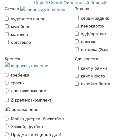
Серый
Синий
Фиолетовый
Чёрный
Стекло
Задник
серый задник
художеств
.
енное
пенокартон
музейное
хдф/оргалит
матовое
накатка
оргстекло
натяжка
(2см)
Крепеж
Для красоты
кант у рамки
гребенка
кант у фото
тросик
оклейка борта
для тяжелых рам
Z крепеж
(комплект)
3D оформление
Майка джерси, баскетбол
Хоккей, футбол
Предмет толщиной до 2