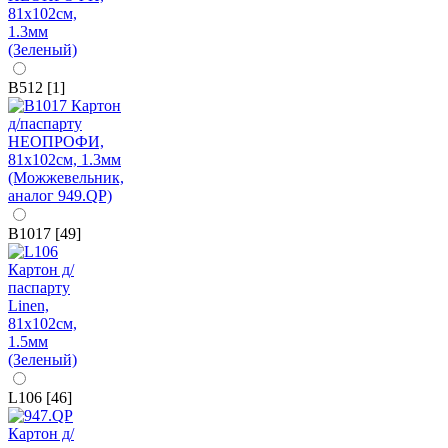
B512 [1]
B1017 [49]
L106 [46]