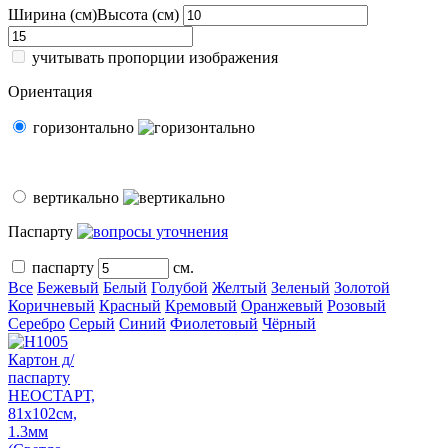
Ширина (см)
Высота (см)
учитывать пропорции изображения
Ориентация
горизонтально
вертикально
Паспарту
паспарту
см.
Все
Бежевый
Белый
Голубой
Желтый
Зеленый
Золотой
Коричневый
Красный
Кремовый
Оранжевый
Розовый
Серебро
Серый
Синий
Фиолетовый
Чёрный