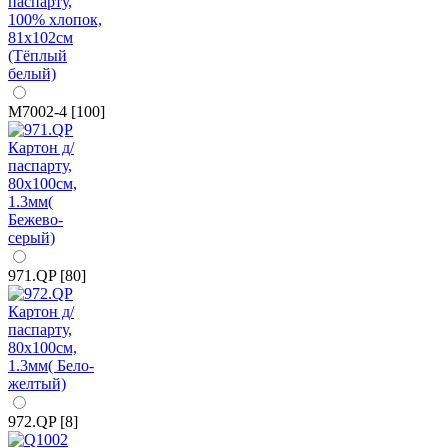
M7002-4 [100]
971.QP [80]
972.QP [8]