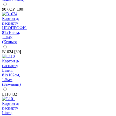
907.QP [100]
B1024 [30]
L110 [32]