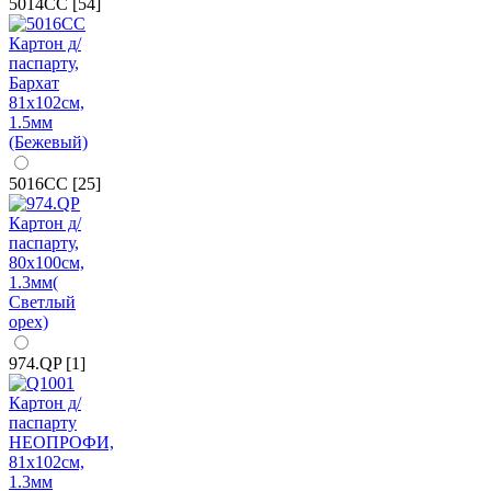
5014CC [54]
5016CC [25]
974.QP [1]