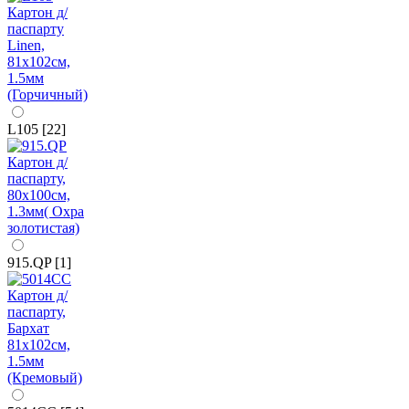
L105 [22]
915.QP [1]