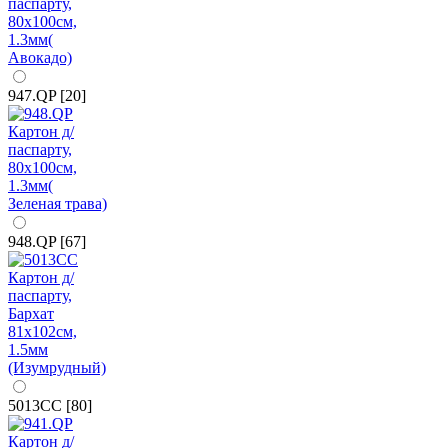
947.QP [20]
948.QP [67]
5013CC [80]