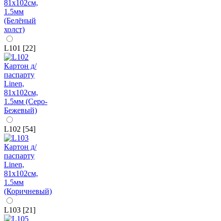
L101 [22]
L102 [54]
L103 [21]