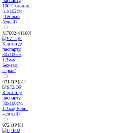
M7002-4 [100]
971.QP [81]
972.QP [8]