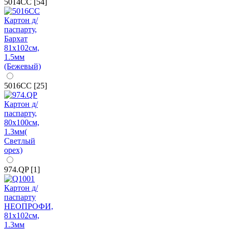
5014CC [54]
5016CC [25]
974.QP [1]