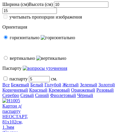
Ширина (см)
Высота (см)
учитывать пропорции изображения
Ориентация
горизонтально
вертикально
Паспарту
паспарту
см.
Все
Бежевый
Белый
Голубой
Желтый
Зеленый
Золотой
Коричневый
Красный
Кремовый
Оранжевый
Розовый
Серебро
Серый
Синий
Фиолетовый
Чёрный