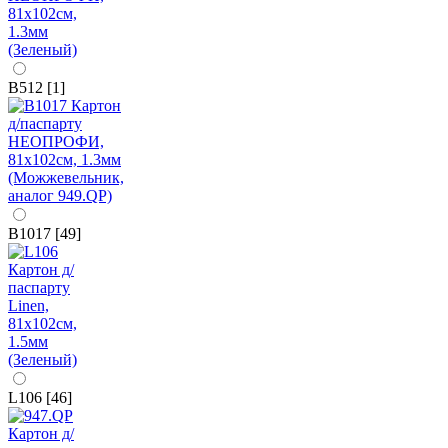
B512 [1]
B1017 [49]
L106 [46]