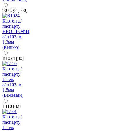
907.QP [100]
B1024 [30]
L110 [32]