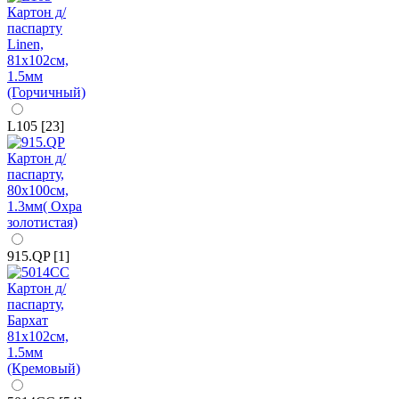
L105 [23]
915.QP [1]