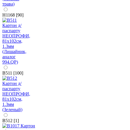
H1168 [90]
B511 [100]
B512 [1]