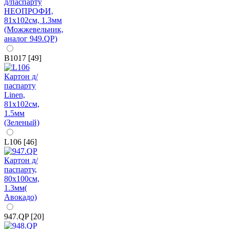
B1017 [49]
L106 [46]
947.QP [20]