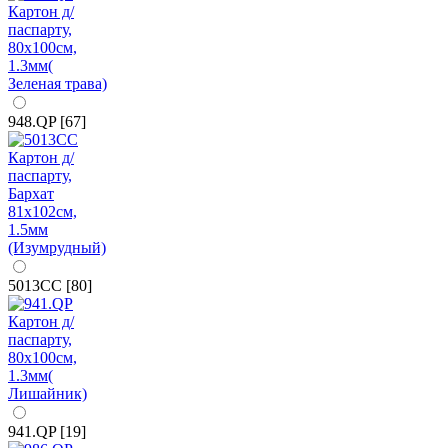
948.QP [67]
5013CC [80]
941.QP [19]