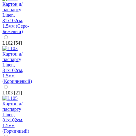
L102 [54]
L103 [21]