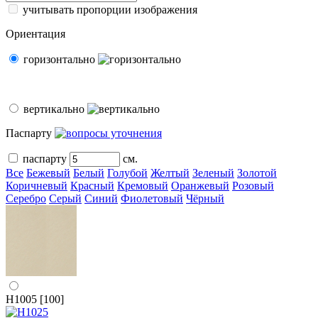
учитывать пропорции изображения
Ориентация
горизонтально
вертикально
Паспарту
паспарту
см.
Все
Бежевый
Белый
Голубой
Желтый
Зеленый
Золотой
Коричневый
Красный
Кремовый
Оранжевый
Розовый
Серебро
Серый
Синий
Фиолетовый
Чёрный
H1005 [100]