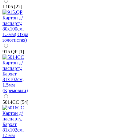
L105 [22]
915.QP [1]
5014CC [54]