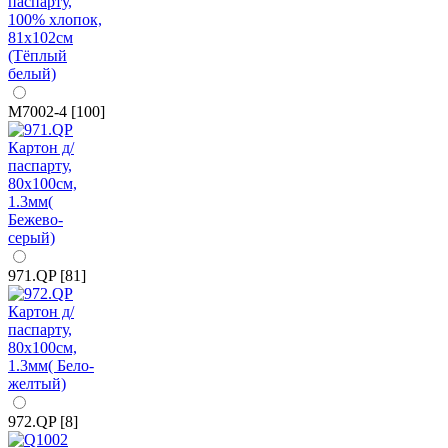
M7002-4 [100]
971.QP [81]
972.QP [8]