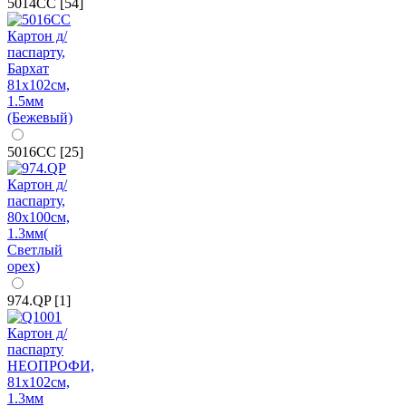
5014CC [54]
5016CC [25]
974.QP [1]