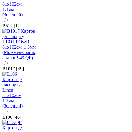
B512 [1]
B1017 [49]
L106 [46]