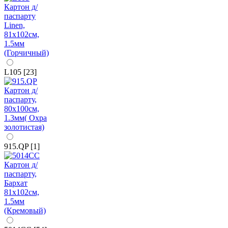
L105 [23]
915.QP [1]