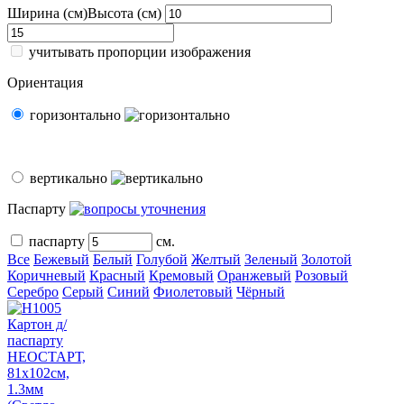
Ширина (см)
Высота (см)
учитывать пропорции изображения
Ориентация
горизонтально
вертикально
Паспарту
паспарту
см.
Все
Бежевый
Белый
Голубой
Желтый
Зеленый
Золотой
Коричневый
Красный
Кремовый
Оранжевый
Розовый
Серебро
Серый
Синий
Фиолетовый
Чёрный