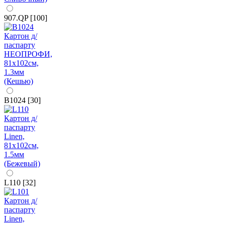
907.QP [100]
B1024 [30]
L110 [32]