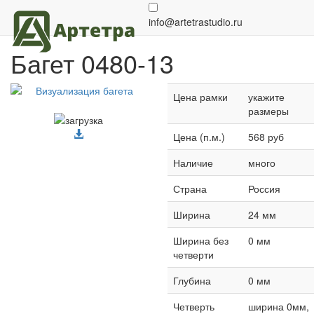
Багет 0480-13
назад в каталог
Сбросить расчет
info@artetrastudio.ru
Багет 0480-13
Цена рамки
укажите
размеры
Цена (п.м.)
568 руб
Наличие
много
Страна
Россия
Ширина
24 мм
Ширина без
0 мм
четверти
Глубина
0 мм
Четверть
ширина 0мм,