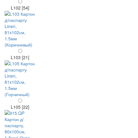
L102 [54]
L103 [21]
L105 [22]