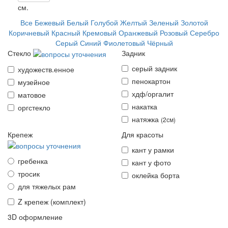
см.
Все
Бежевый
Белый
Голубой
Желтый
Зеленый
Золотой
Коричневый
Красный
Кремовый
Оранжевый
Розовый
Серебро
Серый
Синий
Фиолетовый
Чёрный
Стекло
Задник
серый задник
художеств
.
енное
пенокартон
музейное
хдф/оргалит
матовое
накатка
оргстекло
натяжка
(2см)
Крепеж
Для красоты
кант у рамки
гребенка
кант у фото
тросик
оклейка борта
для тяжелых рам
Z крепеж
(комплект)
3D оформление