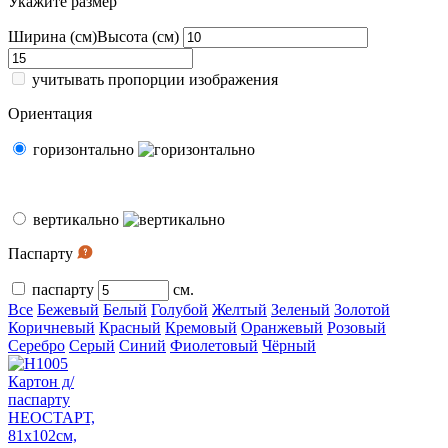
Укажите размер
Ширина (см)
Высота (см)
учитывать пропорции изображения
Ориентация
горизонтально
вертикально
Паспарту
паспарту
см.
Все
Бежевый
Белый
Голубой
Желтый
Зеленый
Золотой
Коричневый
Красный
Кремовый
Оранжевый
Розовый
Серебро
Серый
Синий
Фиолетовый
Чёрный