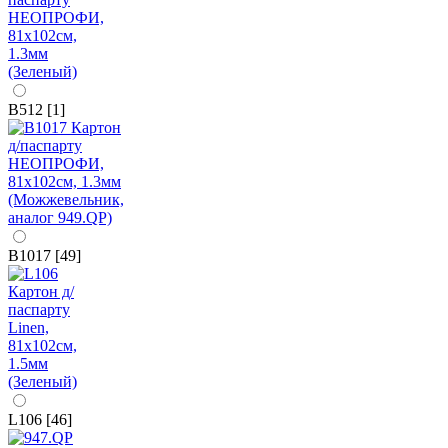
B512 [1]
B1017 [49]
L106 [46]