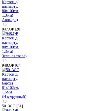
947.QP [20]
948.QP [67]
5013CC [81]