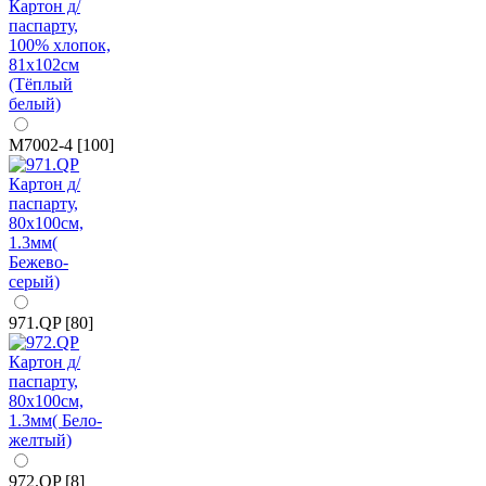
M7002-4 [100]
971.QP [80]
972.QP [8]