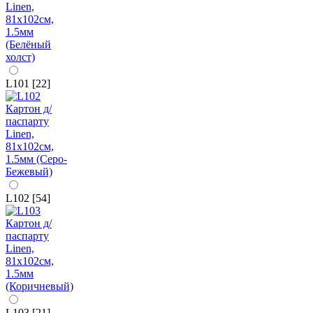
L101 [22]
L102 [54]
L103 [21]