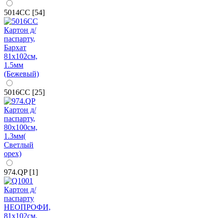
5014CC [54]
5016CC [25]
974.QP [1]