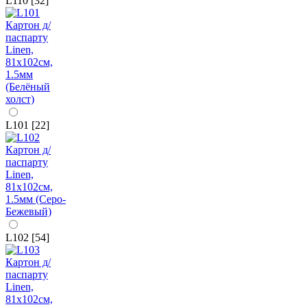
L110 [32]
L101 [22]
L102 [54]