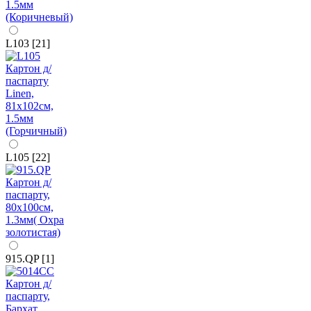
L103 [21]
L105 [22]
915.QP [1]