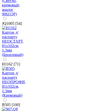
JQ1005 [54]
H1162 [71]
B505 [100]