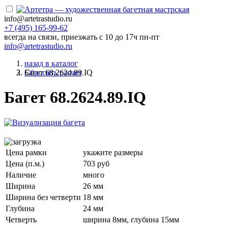
info@artetrastudio.ru
+7 (495) 165-99-62
всегда на связи, приезжать c 10 до 17ч пн-пт
info@artetrastudio.ru
назад в каталог
Багет 68.2624.89.IQ
Сбросить расчет
Багет 68.2624.89.IQ
Цена рамки
укажите размеры
Цена (п.м.)
703 руб
Наличие
много
Ширина
26 мм
Ширина без четверти
18 мм
Глубина
24 мм
Четверть
ширина 8мм, глубина 15мм