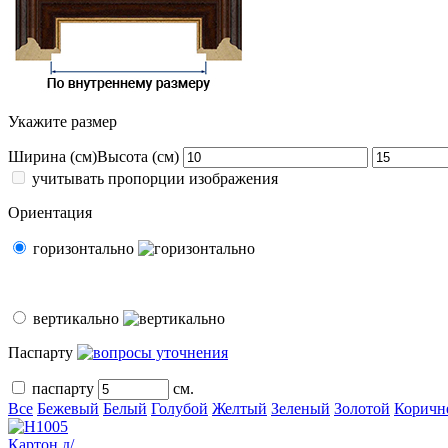
Укажите размер
Ширина (см)
Высота (см)
учитывать пропорции изображения
Ориентация
горизонтально
вертикально
Паспарту
паспарту
см.
Все
Бежевый
Белый
Голубой
Желтый
Зеленый
Золотой
Коричн